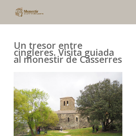
Un tresor entre
cingleres. Visita guiada
al monestir de Casserres